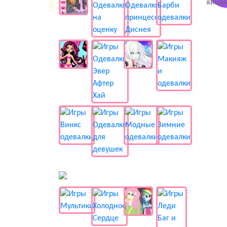
📺 Мультики