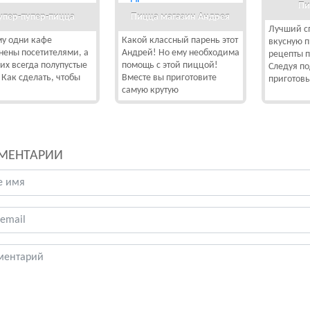
Пи
упер-пупер-пицца
Пицца магазин Андрея
Лучший сп
у одни кафе
Какой классный парень этот
вкусную 
нены посетителями, а
Андрей! Но ему необходима
рецепты п
гих всегда полупустые
помощь с этой пиццой!
Следуя по
 Как сделать, чтобы
Вместе вы приготовите
приготовь
самую крутую
МЕНТАРИИ