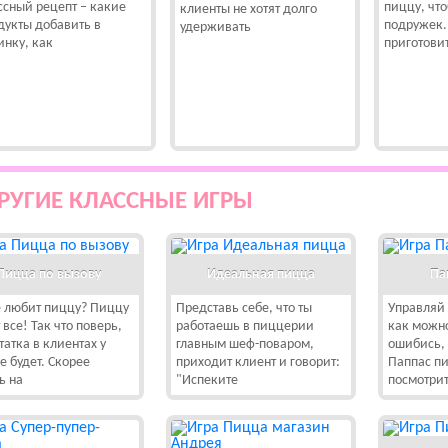
ссный рецепт – какие
пиццу, что
клиенты не хотят долго
дукты добавить в
подружек.
удерживать
инку, как
приготови
РУГИЕ КЛАССНЫЕ ИГРЫ
Пицца по вызову
Идеальная пицца
Па
е любит пиццу? Пиццу
Представь себе, что ты
Управляй
все! Так что поверь,
работаешь в пиццерии
как можн
татка в клиентах у
главным шеф-поваром,
ошибись, 
е будет. Скорее
приходит клиент и говорит:
Паппас пи
ь на
"Испеките
посмотри