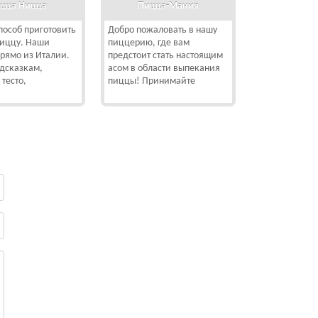
цца Ницца
Пицца-Мания
особ приготовить
Добро пожаловать в нашу
пиццу. Наши
пиццерию, где вам
рямо из Италии.
предстоит стать настоящим
дсказкам,
асом в области выпекания
 тесто,
пиццы! Принимайте