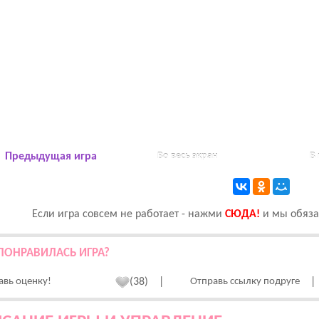
Предыдущая игра
Во весь экран
В
Если игра совсем не работает - нажми
CЮДА!
и мы обязат
ПОНРАВИЛАСЬ ИГРА?
авь оценку!
(38)
|
Отправь ссылку подруге
|