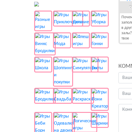
👻 Разные
С
Почем
запол
в дру
залы?
твое
КОМ