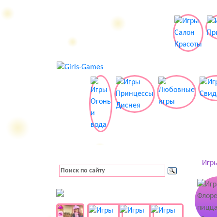
Игры
👚 Одевалки