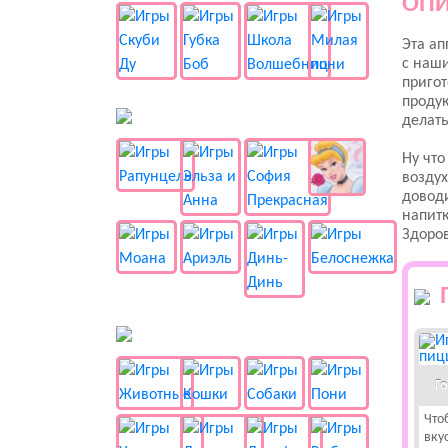
ОПИ
Эта ап
с наши
пригот
продук
👸 Принцессы
делать
Ну что
воздух
доводи
напитк
Здоров
🐱 Животные
Г
Что
вку