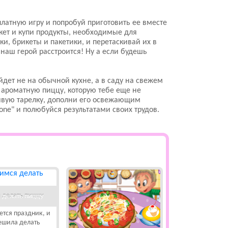
платную игру и попробуй приготовить ее вместе
ет и купи продукты, необходимые для
, брикеты и пакетики, и перетаскивай их в
наш герой расстроится! Ну а если будешь
йдет не на обычной кухне, а в саду на свежем
и ароматную пиццу, которую тебе еще не
сивую тарелку, дополни его освежающим
one" и полюбуйся результатами своих трудов.
 делать пиццу
тся праздник, и
ешила делать