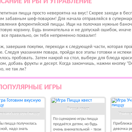
САНИЕ ИГРЫ И УПРАВЛЕНИЕ
петитная пицца просто невероятна на вкус! Скорее заходи в бес
м забавным шеф-поваром! Для начала отправляйся в супермарк
овления флорентийской пиццы. Ищи на полочках нужные баночки
товую корзину. Будь внимательна и не допускай ошибок, иначе 
 все правильно, он тебя непременно похвалит!
 ж, завершив покупки, переходи к следующей части, которая про
е. Следуя указаниям повара, пройди все этапы готовки и испек
лось пробовать. Затем накрой на стол, выбери для блюда кра
ом, добавь фрукты и десерт. Когда закончишь, нажми кнопку "D
о, не так ли?
ПОПУЛЯРНЫЕ ИГРЫ
Пицца квест
отовим вкусную пиццу
Учимся
По сценарию игры пицца
бы пицца получилась
Приближае
продаётся детям, но будь
сной, надо знать
девочка р
очень внимательной – твои