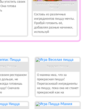
бы угостить своих
Хорошая пицца, отличная
 Она готова
пицца!
ть
Составь из различных
ингредиентов пиццу мечты.
Пробуй готовить её,
добавляя разные начинки,
используй
ппас Пицца
Веселая пицца
 своим рестораном
О мамма миа, что за
о дольше, не
прекрасная пицца!
когда готовишь
Перетаскивай ингредиенты
ццу! Сначала
на пиццу, пока она не станет
те
прекрасной как на