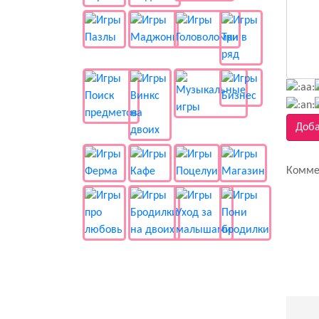
Доба
Комме