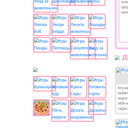
кла
про
нач
Д
🍔 Готовка
Кто н
любят 
недос
тебя н
садис