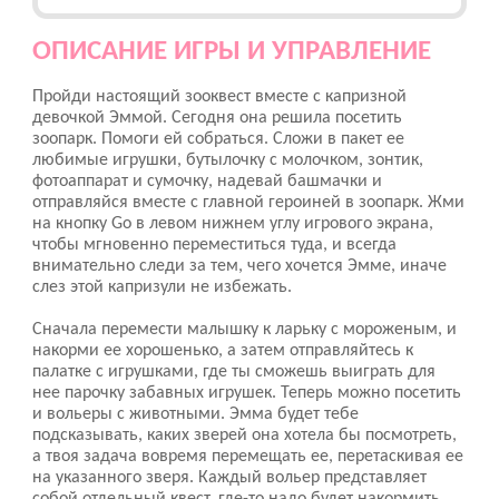
ОПИСАНИЕ ИГРЫ И УПРАВЛЕНИЕ
Пройди настоящий зооквест вместе с капризной
девочкой Эммой. Сегодня она решила посетить
зоопарк. Помоги ей собраться. Сложи в пакет ее
любимые игрушки, бутылочку с молочком, зонтик,
фотоаппарат и сумочку, надевай башмачки и
отправляйся вместе с главной героиней в зоопарк. Жми
на кнопку Go в левом нижнем углу игрового экрана,
чтобы мгновенно переместиться туда, и всегда
внимательно следи за тем, чего хочется Эмме, иначе
слез этой капризули не избежать.
Сначала перемести малышку к ларьку с мороженым, и
накорми ее хорошенько, а затем отправляйтесь к
палатке с игрушками, где ты сможешь выиграть для
нее парочку забавных игрушек. Теперь можно посетить
и вольеры с животными. Эмма будет тебе
подсказывать, каких зверей она хотела бы посмотреть,
а твоя задача вовремя перемещать ее, перетаскивая ее
на указанного зверя. Каждый вольер представляет