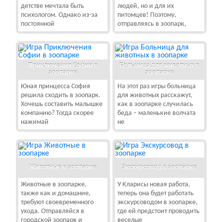
детстве мечтала быть
людей, но и для их
психологом. Однако из-за
питомцев! Поэтому,
постоянной
отправляясь в зоопарк,
Приключения Софии в
Больница для животных в
зоопарке
зоопарке
Юная принцесса София
На этот раз игры больница
решила сходить в зоопарк.
для животных расскажут,
Хочешь составить малышке
как в зоопарке случилась
компанию? Тогда скорее
беда – маленькие волчата
нажимай
не
Животные в зоопарке
Экскурсовод в зоопарке
Животные в зоопарке,
У Кларисы новая работа,
также как и домашние,
теперь она будет работать
требуют своевременного
экскурсоводом в зоопарке,
ухода. Отправляйся в
где ей предстоит проводить
городской зоопарк и
веселые