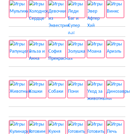
👸 Принцессы
🐱 Животные
🍔 Готовка