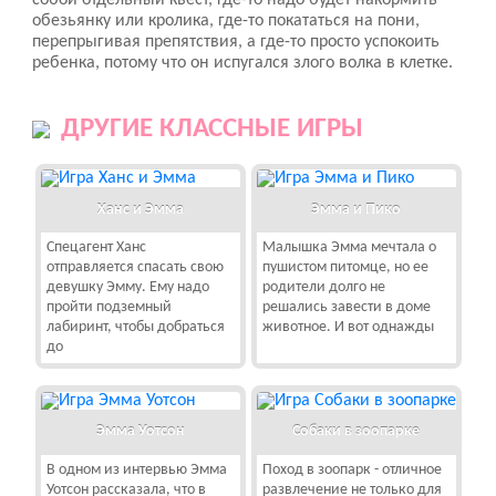
собой отдельный квест, где-то надо будет накормить
обезьянку или кролика, где-то покататься на пони,
перепрыгивая препятствия, а где-то просто успокоить
ребенка, потому что он испугался злого волка в клетке.
ДРУГИЕ КЛАССНЫЕ ИГРЫ
Ханс и Эмма
Эмма и Пико
Спецагент Ханс
Малышка Эмма мечтала о
отправляется спасать свою
пушистом питомце, но ее
девушку Эмму. Ему надо
родители долго не
пройти подземный
решались завести в доме
лабиринт, чтобы добраться
животное. И вот однажды
до
Эмма Уотсон
Собаки в зоопарке
В одном из интервью Эмма
Поход в зоопарк - отличное
Уотсон рассказала, что в
развлечение не только для