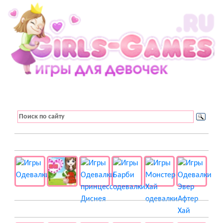
👚 Одевалки
📺 Мультики