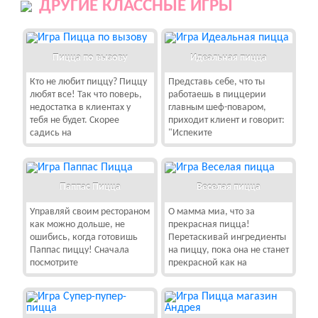
ДРУГИЕ КЛАССНЫЕ ИГРЫ
Пицца по вызову
Идеальная пицца
Кто не любит пиццу? Пиццу
Представь себе, что ты
любят все! Так что поверь,
работаешь в пиццерии
недостатка в клиентах у
главным шеф-поваром,
тебя не будет. Скорее
приходит клиент и говорит:
садись на
"Испеките
Паппас Пицца
Веселая пицца
Управляй своим рестораном
О мамма миа, что за
как можно дольше, не
прекрасная пицца!
ошибись, когда готовишь
Перетаскивай ингредиенты
Паппас пиццу! Сначала
на пиццу, пока она не станет
посмотрите
прекрасной как на