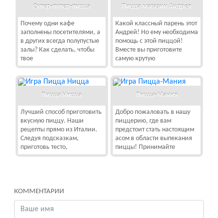
Супер-пупер-пицца
Пицца магазин Андрея
Почему одни кафе
Какой классный парень этот
заполнены посетителями, а
Андрей! Но ему необходима
в других всегда полупустые
помощь с этой пиццой!
залы? Как сделать, чтобы
Вместе вы приготовите
твое
самую крутую
Пицца Ницца
Пицца-Мания
Лучший способ приготовить
Добро пожаловать в нашу
вкусную пиццу. Наши
пиццерию, где вам
рецепты прямо из Италии.
предстоит стать настоящим
Следуя подсказкам,
асом в области выпекания
приготовь тесто,
пиццы! Принимайте
КОММЕНТАРИИ