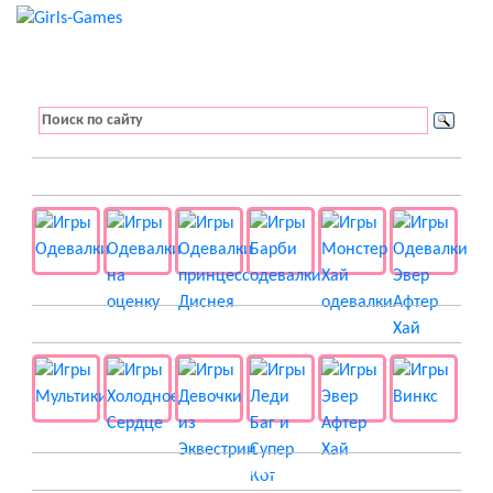
👚 Одевалки
📺 Мультики
👸 Принцессы