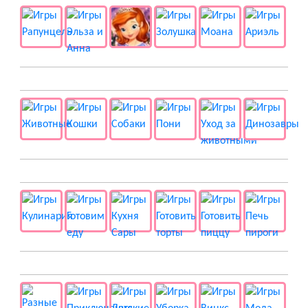
🐱 Животные
🍔 Готовка
👻 Разные