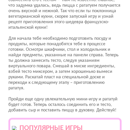
совместить его с тестом – нам не известно. Главное,
что задумка удалась, ведь пицца с рататуем получается
очень вкусной и нежной. Так что если ты поклонница
вегетарианской кухни, скорее запускай игру и узнай
рецепт приготовления этого шедевра французско-
итальянской кухни!
Для начала тебе необходимо подготовить посуду и
продукты, которые понадобятся тебе в процессе
готовки. Осмотри шкафчики, стол и холодильник и
найди предметы, указанные на панели справа. Теперь
ты должна замесить тесто, следуя указаниям
виртуального повара. Смешай в миске ингредиенты,
взбей тесто миксером, а затем хорошенько вымеси
руками. Раскатай пласт на специальной доске и
переходи к следующему этапу – приготовлению
рататуя.
Пройди еще одну увлекательную мини-игру и рататуй
будет готов. Теперь осталось соединить его и тесто,
добавить сыр и поставить пиццу в духовку. Действуй!
ПОПУЛЯРНЫЕ ИГРЫ