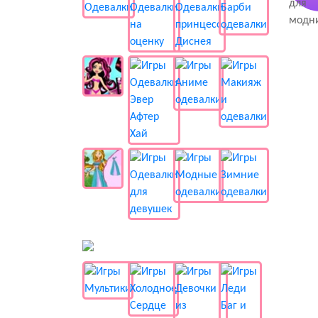
📺 Мультики