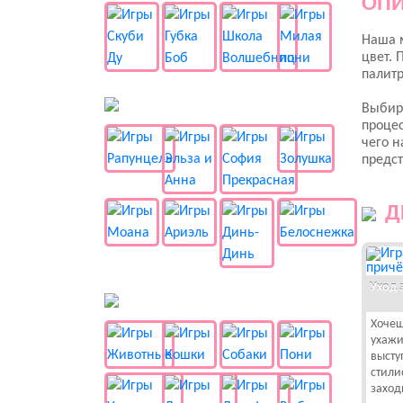
ОПИ
Наша 
цвет. 
палитр
👸 Принцессы
Выбира
процес
чего н
предст
Д
Уход 
🐱 Животные
Хочеш
ухажи
высту
стили
заход