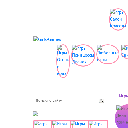
Игры
👚 Одевалки