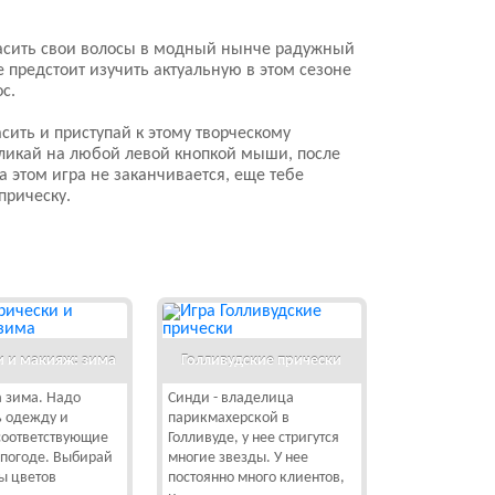
асить свои волосы в модный нынче радужный
е предстоит изучить актуальную в этом сезоне
с.
сить и приступай к этому творческому
Кликай на любой левой кнопкой мыши, после
 этом игра не заканчивается, еще тебе
прическу.
и и макияж: зима
Голливудские прически
 зима. Надо
Синди - владелица
ь одежду и
парикмахерской в
соответствующие
Голливуде, у нее стригутся
 погоде. Выбирай
многие звезды. У нее
ы цветов
постоянно много клиентов,