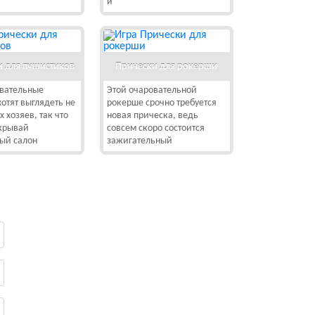
и
и для пушистиков
Прически для рокерши
овательные
Этой очаровательной
отят выглядеть не
рокерше срочно требуется
х хозяев, так что
новая прическа, ведь
ткрывай
совсем скоро состоится
ый салон
зажигательный