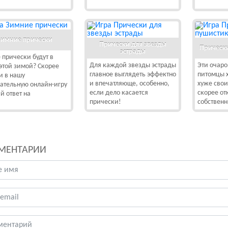
Зимние прически
Прически для звезды
Прическ
эстрады
 прически будут в
Для каждой звезды эстрады
Эти очар
этой зимой? Скорее
главное выглядеть эффектно
питомцы х
и в нашу
и впечатляюще, особенно,
хуже свои
ательную онлайн-игру
если дело касается
скорее о
й ответ на
прически!
собственн
МЕНТАРИИ