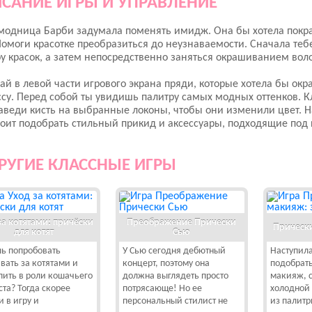
САНИЕ ИГРЫ И УПРАВЛЕНИЕ
модница Барби задумала поменять имидж. Она бы хотела покр
Помоги красотке преобразиться до неузнаваемости. Сначала теб
у красок, а затем непосредственно заняться окрашиванием воло
й в левой части игрового экрана пряди, которые хотела бы окра
су. Перед собой ты увидишь палитру самых модных оттенков. 
аведи кисть на выбранные локоны, чтобы они изменили цвет. На
оит подобрать стильный прикид и аксессуары, подходящие под 
РУГИЕ КЛАССНЫЕ ИГРЫ
за котятами: причёски
Преображение Прически
Прическ
для котят
Сью
ь попробовать
У Сью сегодня дебютный
Наступила
вать за котятами и
концерт, поэтому она
подобрат
пить в роли кошачьего
должна выглядеть просто
макияж, 
ста? Тогда скорее
потрясающе! Но ее
холодной
и в игру и
персональный стилист не
из палитр