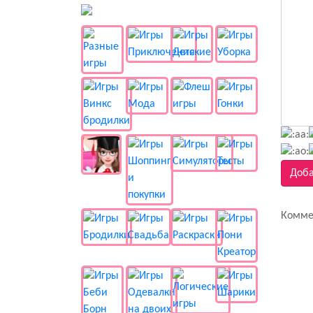
👻 Разные
Доба
Комме