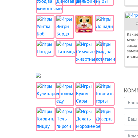
Какие
моде 
заход
замеч
и узна
🍔 Готовка
КОМ