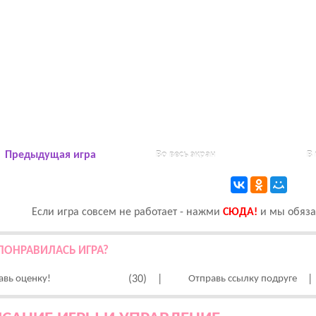
Предыдущая игра
Во весь экран
В
Если игра совсем не работает - нажми
CЮДА!
и мы обязат
ПОНРАВИЛАСЬ ИГРА?
авь оценку!
(30)
|
Отправь ссылку подруге
|