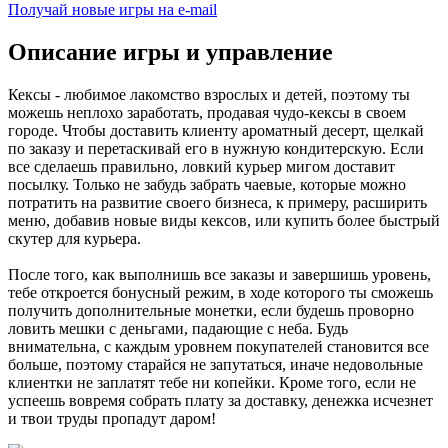
Получай новые игры на e-mail
Описание игры и управление
Кексы - любимое лакомство взрослых и детей, поэтому ты
можешь неплохо заработать, продавая чудо-кексы в своем
городе. Чтобы доставить клиенту ароматный десерт, щелкай
по заказу и перетаскивай его в нужную кондитерскую. Если
все сделаешь правильно, ловкий курьер мигом доставит
посылку. Только не забудь забрать чаевые, которые можно
потратить на развитие своего бизнеса, к примеру, расширить
меню, добавив новые виды кексов, или купить более быстрый
скутер для курьера.
После того, как выполнишь все заказы и завершишь уровень,
тебе откроется бонусный режим, в ходе которого ты сможешь
получить дополнительные монетки, если будешь проворно
ловить мешки с деньгами, падающие с неба. Будь
внимательна, с каждым уровнем покупателей становится все
больше, поэтому старайся не запутаться, иначе недовольные
клиентки не заплатят тебе ни копейки. Кроме того, если не
успеешь вовремя собрать плату за доставку, денежка исчезнет
и твои труды пропадут даром!