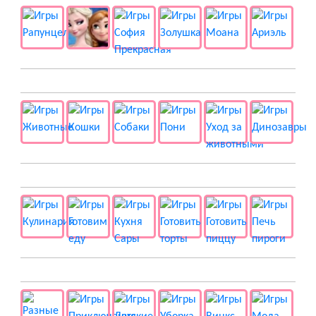
🐱 Животные
🍔 Готовка
👻 Разные