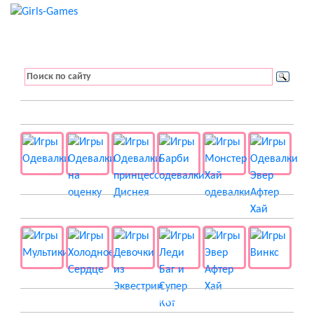
👚 Одевалки
📺 Мультики
👸 Принцессы