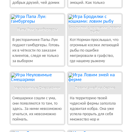
добрых друзей, чей домик
эмоций. Как только
Бродилки с кошками: ловим
Папа Луи: гамбургеры
рыбу
В ресторанчике Папы Луи
Кот Норман прослышал, что
подают гамбургеры. Готовь
огромные косяки летающей
их в чёткости по заказам
рыбы по ошибке
клиентов, следя не только
мигрировали в графство,
за выбором
где нашему рыжему
Неуловимые Смешарики
Ловим змей на ферме
Смешарики сошли с ума,
На территорию твоей
они появляются то там, то
чудесной фермы заползла
здесь. За ними невозможно
ядовитая кобра. Она уже
угнаться, их невозможно
успела прорыть для себя
поймать.
множество нор и