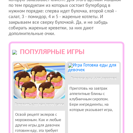
которую заказывает клиент. Для этого щелкай мышкой
по тем продуктам из которых состоит бутерброд в
нужном порядке: сперва идет булочка, второй слой -
салат, 3 - помидор, 4 и 5 - жареные котлеты. И
закрываем все сверху булочкой. Да, и не забудь
собирать жареные креветки, за них дают
дополнительные очки.
ПОПУЛЯРНЫЕ ИГРЫ
Готовка еды для девочек
Приготовь на завтрак
аппетитные блины с
клубничным сиропом.
Готовить еду как хочу сама
Бери ингредиенты, на
которые указывает игра,
Освой рецепт эклеров с
мороженым. Как и любые
другие игры для девочек
готовим еду, эта требует