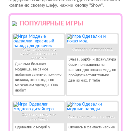
гардероба! А когда мисс Ватсон будет готова составить
компанию своему шефу, нажми кнопку "Show".
ПОПУЛЯРНЫЕ ИГРЫ
Одевалки и показ мод
Модные одевалки:
красивый наряд для
девочек
Эльза, Барби и Дракулаура
Джемми большая
были приглашены на
модница, ее самое
кастинг для показа мод, но
любимое занятие, помимо
пройдут кастинг только
визажа, это походы по
две из них. И тебе
магазинам одежды. Она
любит
Одевалки модного
Одевалки модные наряды
дизайнера
Одевалки с модой у
Окунись в фантастические