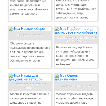
Кто сказал, что в армии
прекрасна: разноцветные
должны служить одни
листья на деревьях и
мужчины!? Это глубочайшее
золотистые поля. Именно в
заблуждение, ведь
самом начале этого
девушки, как и парни,
Наряди оборотня
Подбери наряд: джинсовое
многообразие
Оборотни лишь в
Взгляни на гардероб этой
полнолуние превращаются в
симпатичной девушки -
волков, в другие же дни
кажется, она живет по
они выглядят как самые
принципу "Джинсов много
обыкновенные парни
не бывает"!
Наряд для девушек на
Одень джентльмена
автошоу
Местные красотки в панике
Умение хорошо выглядеть и
- в городе намечается
искусно подбирать наряды
шикарное автошоу, на
– главное достоинство