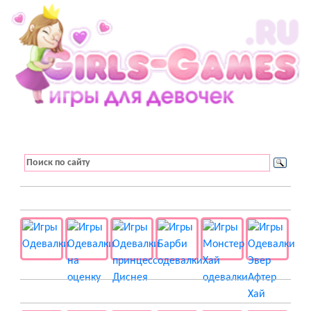
👚 Одевалки
📺 Мультики