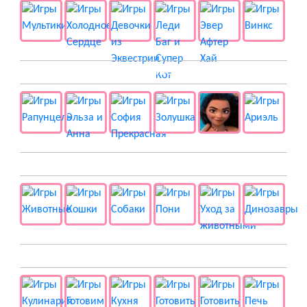
👸 Принцессы
🐱 Животные
🍔 Готовка