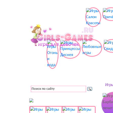
Игры
👚 Одевалки