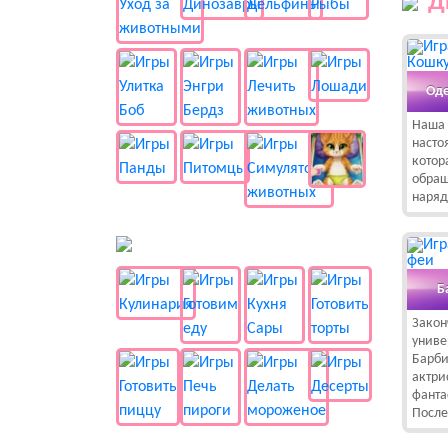
Д
Оде
Наша 
насто
котор
обращ
наряд
🍔 Готовка
Б
Закон
униве
Барби
актри
фанта
После