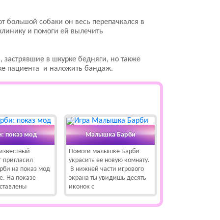
от большой собаки он весь перепачкался в
клинику и помоги ей вылечить
, застрявшие в шкурке бедняги, но также
пке пациента и наложить бандаж.
и: показ мод
Малышка Барби
известный
Помоги малышке Барби
г пригласил
украсить ее новую комнату.
рби на показ мод
В нижней части игрового
е. На показе
экрана ты увидишь десять
дставлены
иконок с