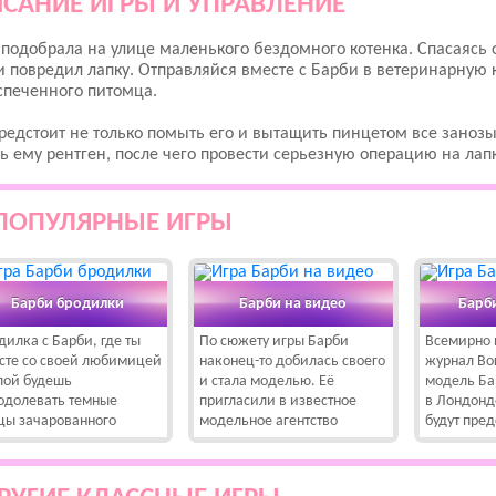
САНИЕ ИГРЫ И УПРАВЛЕНИЕ
подобрала на улице маленького бездомного котенка. Спасаясь 
и повредил лапку. Отправляйся вместе с Барби в ветеринарную 
спеченного питомца.
редстоит не только помыть его и вытащить пинцетом все занозы
ь ему рентген, после чего провести серьезную операцию на ла
ПОПУЛЯРНЫЕ ИГРЫ
Барби бродилки
Барби на видео
Барб
дилка с Барби, где ты
По сюжету игры Барби
Всемирно 
сте со своей любимицей
наконец-то добилась своего
журнал Во
лой будешь
и стала моделью. Её
модель Ба
одолевать темные
пригласили в известное
в Лондонд
цы зачарованного
модельное агентство
будут пре