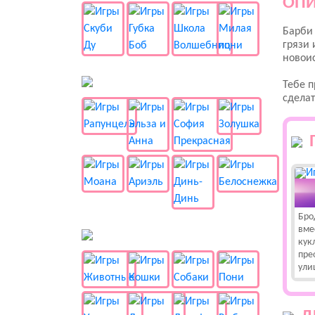
ОПИ
Барби 
грязи 
новои
👸 Принцессы
Тебе п
сделат
Бро
вме
🐱 Животные
кук
пре
ули