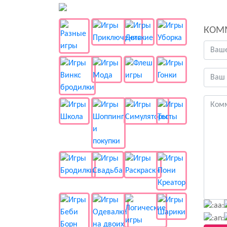
👻 Разные
КОМ