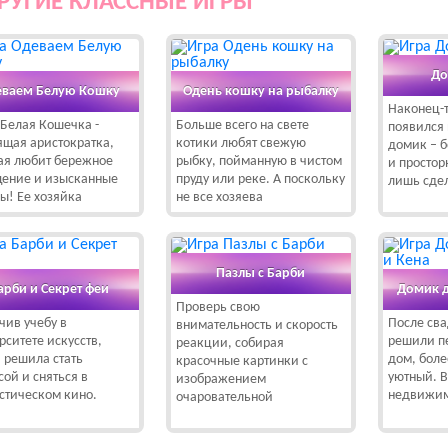
РУГИЕ КЛАССНЫЕ ИГРЫ
До
ваем Белую Кошку
Одень кошку на рыбалку
Наконец-т
Белая Кошечка -
Больше всего на свете
появился
ящая аристократка,
котики любят свежую
домик – б
ая любит бережное
рыбку, пойманную в чистом
и простор
ение и изысканные
пруду или реке. А поскольку
лишь сдел
ы! Ее хозяйка
не все хозяева
Пазлы с Барби
арби и Секрет феи
Домик д
Проверь свою
чив учебу в
После сва
внимательность и скорость
рситете искусств,
решили п
реакции, собирая
 решила стать
дом, боле
красочные картинки с
сой и сняться в
уютный. В
изображением
стическом кино.
недвижим
очаровательной