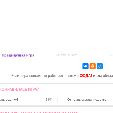
Предыдущая игра
Во весь экран
В
Если игра совсем не работает - нажми
CЮДА!
и мы обязат
ПОНРАВИЛАСЬ ИГРА?
авь оценку!
(19)
|
Отправь ссылку подруге
|