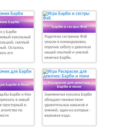
мик Барби
Барби и сестры Фэб
о у Барби
Родители сестренок Фэб
 новый кукольный
уехали в командировку,
ольшой, светлый
поручив заботу о девочках
ный. Осталось
нашей опытной и умелой
ать его
нянечке Барби.
Раскраски для девочек:
ля Барби и Кена
Барби и пони
дьбы Барби и Кен
Знаменитая куколка Барби
ереехать в новый
обладает множеством
е просторный и
удивительных навыков и
 агентстве по
умений, один из которых -
ости
верховая езда.