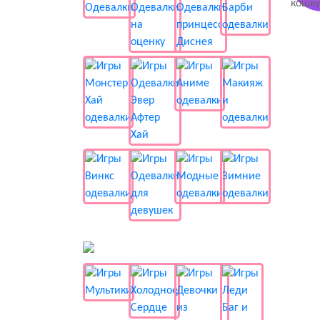
📺 Мультики