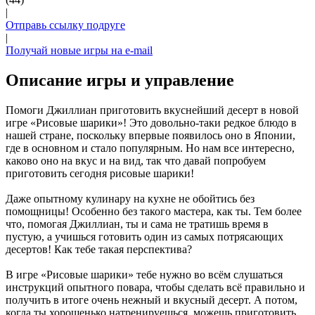
|
Отправь ссылку подруге
|
Получай новые игры на e-mail
Описание игры и управление
Помоги Джиллиан приготовить вкуснейший десерт в новой
игре «Рисовые шарики»! Это довольно-таки редкое блюдо в
нашей стране, поскольку впервые появилось оно в Японии,
где в основном и стало популярным. Но нам все интересно,
каково оно на вкус и на вид, так что давай попробуем
приготовить сегодня рисовые шарики!
Даже опытному кулинару на кухне не обойтись без
помощницы! Особенно без такого мастера, как ты. Тем более
что, помогая Джиллиан, ты и сама не тратишь время в
пустую, а учишься готовить один из самых потрясающих
десертов! Как тебе такая перспектива?
В игре «Рисовые шарики» тебе нужно во всём слушаться
инструкций опытного повара, чтобы сделать всё правильно и
получить в итоге очень нежный и вкусный десерт. А потом,
когда ты хорошенько натренируешься, можешь приготовить