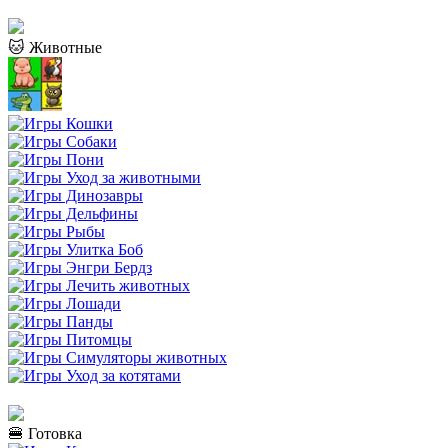
🐱 Животные
🍔 Готовка