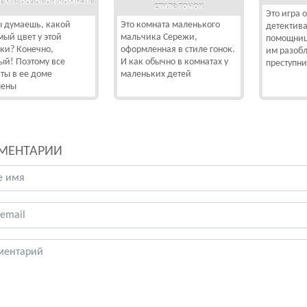
ем в розовой комнате
стиле гонок
Это игра 
ы думаешь, какой
Это комната маленького
детектива
ый цвет у этой
мальчика Сережи,
помощниц
ки? Конечно,
оформленная в стиле гонок.
им разоб
ый! Поэтому все
И как обычно в комнатах у
преступни
ты в ее доме
маленьких детей
шены
МЕНТАРИИ