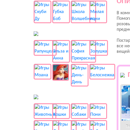
ОПИ
В комн
Помоги
розовы
предме
👸 Принцессы
Постар
все не
вещей
🐱 Животные
Бр