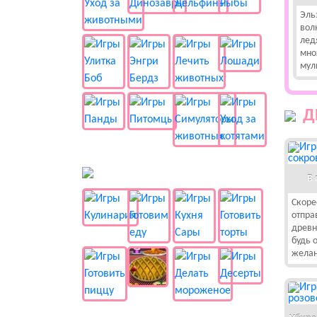
Эль
вол
лед
мно
мул
Д
🍔 Готовка
В 
Скоре
отпра
древн
будь о
жела