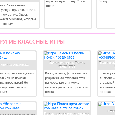
мультяшную страну. Этим
Эльзу.
за и Анна начали
она и
нующее приключение в
яном замке. Здесь
жество комнат, которые
ьтяшным
РУГИЕ КЛАССНЫЕ ИГРЫ
Замок из песка. Поиск
Поиск отл
поисках сокровищ
предметов
е собирай чемоданы и
Каждое лето Даша вместе с
В этой ув
вляйся на поиски
родителями отправляется
ты познак
их артефактов! Но
на море, где она может
отважной
сторожна - путь к
вволю купаться и строить из
космичес
нным
песка
которая
В по
Поиск предметов: комната в