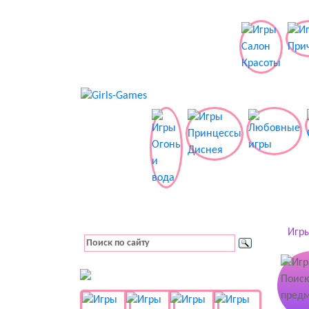
Игры
👚 Одевалки