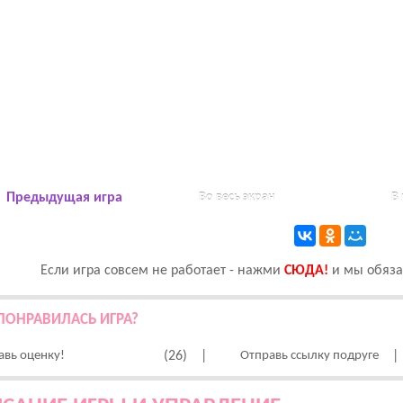
Предыдущая игра
Во весь экран
В
Если игра совсем не работает - нажми
CЮДА!
и мы обязат
ПОНРАВИЛАСЬ ИГРА?
авь оценку!
(26)
|
Отправь ссылку подруге
|