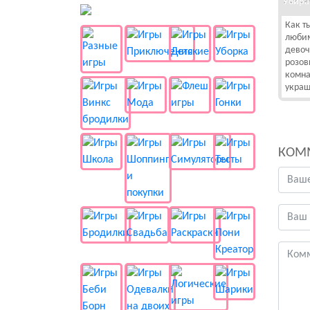
Убира
👻 Разные
Как т
любим
девоч
розов
комна
укра
КОМ