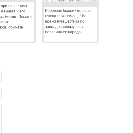
Поиск разноцветных жучков
о приключениях
Королеве божьих коровок
 Кеннета и его
нужна твоя помощь! Во
ы Эмили. Помоги
время путешествия по
лачить
заколдованному лесу
ков, поймать
половина ее народа