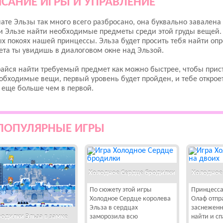
САНИЕ ИГРЫ И УПРАВЛЕНИЕ
ате Эльзы так много всего разбросано, она буквально завален
 Эльзе найти необходимые предметы среди этой груды вещей. 
х покоях нашей принцессы. Эльза будет просить тебя найти о
та ты увидишь в диалоговом окне над Эльзой.
айся найти требуемый предмет как можно быстрее, чтобы прист
обходимые вещи, первый уровень будет пройден, и тебе открое
 еще больше чем в первой.
ПОПУЛЯРНЫЕ ИГРЫ
Холодное Сердце бродилки
Холодное 
По сюжету этой игры
Принцесса
Холодное Сердце королева
Олаф отпр
Эльза в сердцах
заснеженн
одилки Эльза в замке
заморозила всю
найти и сп