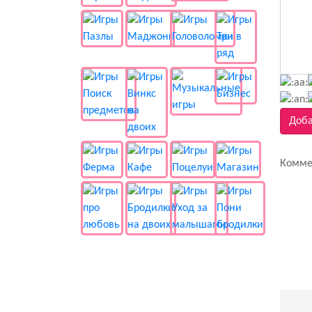
Доба
Комме