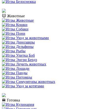
🐱 Животные
🍔 Готовка